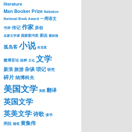
literature
Man Booker Prize
Nabokov
一周语文
National Book Award
作家
传记
原创
书评
图说
国家图书奖
名家文学课
塞林格
小说
孤岛客
布克奖
文学
微博言论
拾粹
文化
琐记
杂谈
新浪
旅游
研究
碎片
纳博科夫
美国文学
翻译
美图
英国文学
英美文学
诗歌
读书
黄集伟
闲扯
随笔