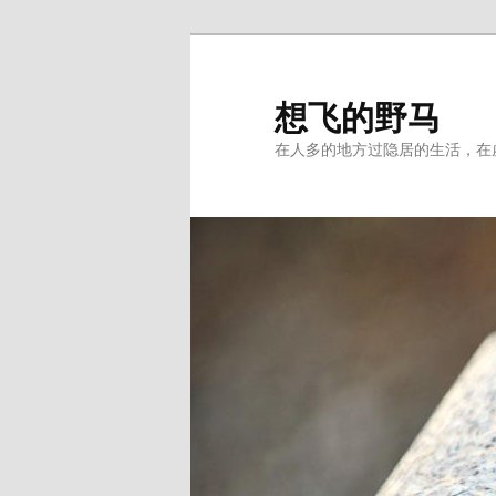
Skip
Skip
to
to
primary
secondary
想飞的野马
content
content
在人多的地方过隐居的生活，在