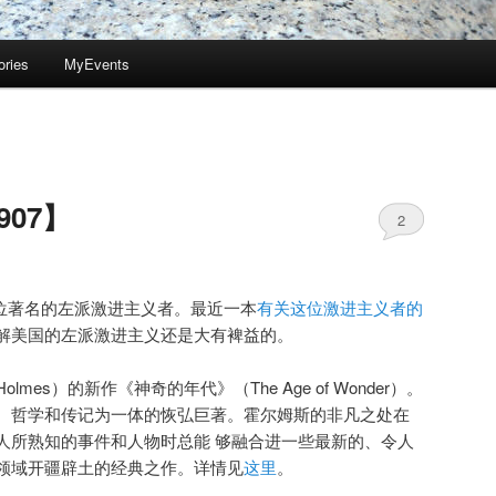
ories
MyEvents
07】
2
one）是一位著名的左派激进主义者。最近一本
有关这位激进主义者的
解美国的左派激进主义还是大有裨益的。
 Holmes）的新作《神奇的年代》（The Age of Wonder）。
、哲学和传记为一体的恢弘巨著。霍尔姆斯的非凡之处在
人所熟知的事件和人物时总能 够融合进一些最新的、令人
领域开疆辟土的经典之作。详情见
这里
。