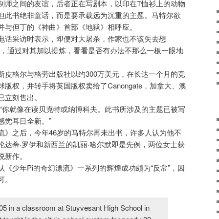
制师之间的友谊，后者正在写剧本，以印在T恤衫上的动物
但此书绝非童话，而是要承载远为沉重的主题。马特尔欲
并与但丁的《神曲》首部《地狱》相呼应。
电话采访时表示，即便对大屠杀，作家也不该失去想
试，通过对其加以提炼，看看是否有办法不那么一板一眼地
斯皮格尔与格劳出版社以约300万美元，在长达一个月的竞
版权，并转手将英国版权卖给了Canongate，加拿大、澳
已立刻售出。
：“你就像在读贝克特或纳博科夫。此书所涉及的主题已被写
感觉耳目全新。”
幻漂流》之后，今年46岁的马特尔再未出书，许多人认为他不
伦达蒂·罗伊和新西兰的凯丽·哈尔默即是先例，两位女士获
说新作。
《少年Pi的奇幻漂流》一系列的辉煌成功颇为“反常”，因
可。