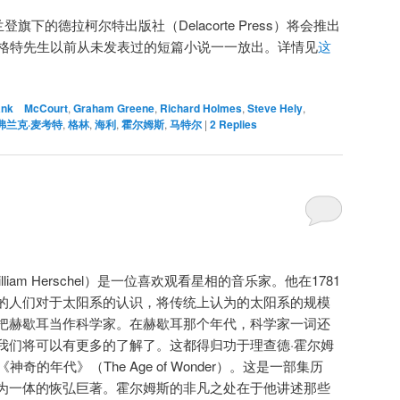
登旗下的德拉柯尔特出版社（Delacorte Press）将会推出
尼格特先生以前从未发表过的短篇小说一一放出。详情见
这
ank McCourt
,
Graham Greene
,
Richard Holmes
,
Steve Hely
,
弗兰克·麦考特
,
格林
,
海利
,
霍尔姆斯
,
马特尔
|
2
Replies
illiam Herschel）是一位喜欢观看星相的音乐家。他在1781
的人们对于太阳系的认识，将传统上认为的太阳系的规模
把
赫歇耳
当作科学家。在
赫歇耳
那个年代，科学家一词还
我们将可以有更多的了解了。这都得归功于理查德·霍尔姆
新作《神奇的年代》（The Age of Wonder）。这是一部集历
为一体的恢弘巨著。霍尔姆斯的非凡之处在于他讲述那些