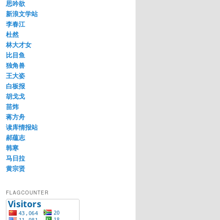
思吟欲
新浪文学站
李春江
杜然
林大才女
比目鱼
独角兽
王大姿
白板报
胡戈戈
苗炜
蒋方舟
读库情报站
郝蕴志
韩寒
马日拉
黄宗贤
FLAGCOUNTER