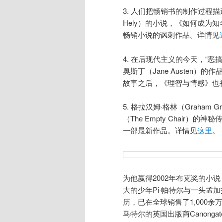
3. 人们把畅销书的制作过程描
Hely）的小说，《如何成为
畅销小说的讽刺作品。详情见
4. 在后现代主义的今天，“
奥斯丁（Jane Austen
故事之后，《理智与情感》也
5. 格拉汉姆·格林（Graham
（The Empty Chai
一部最新作品。详情见
这里
。
为他赢得2002年布克奖的小说《
大的少年Pi·帕特尔与一头孟加
历，已在全球销售了1,000余
马特尔的英国出版商Canon