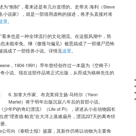
述为“炮制”，看来还是有几分道理的。史蒂夫·海利（Steve
知名小说家》，就是一部借用虚构的描述，将矛头直接对准
这里
。
恶搞”看来也是一种全球流行的文化潮流。在这股风潮中，简·
）的作品也未能幸免。继《傲慢与偏见》被恶搞成了一部僵尸恐怖
被搞成了一部怪兽小说。详情见
这里
。
 Greene，1904-1991）早年曾经创作过一本题为《空椅子》
r）的神秘传奇小说。现在这部作品将正式出版，从而成为格林先生的
6. 加拿大作家、布克奖得主扬·马特尔（Yann
Martel）将于明年出版沉寂八年后的首部小说。
少年Pi的奇幻漂流》（Life of Pi），讲述从小在动物园长
拉虎“理查德·帕克”在大洋上落难扁舟，漂流227天的离奇经
万册。
gate公司向《泰晤士报》披露，其新作仍将以动物为主要角