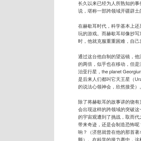
长久以来已经为人所熟知的事
说，堪称一部跨领域开疆辟土
在
赫歇耳
时代，科学基本上还
玩的游戏。而
赫歇耳
却像抄写
时，他就克服重重困难，自己
通过这台他自制的望远镜，他
的两倍，似乎也在移动，但是
治亚行星，the planet G
是后来人们都叫它天王星（Ur
的说法心领神会，欣然接受）
除了将赫歇耳的故事讲的饶有
会出现这样的跨领域的突破这
的宇宙观遭到了挑战，取而代
带来奇迹，还是会制造恐怖呢
响？（济慈就曾在他的那首著
颤）。在科学的接力赛中，这