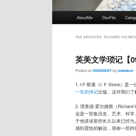
Main
AboutMe
DocFile
Categ
menu
TAG ARCHIVES:
RICHARD HOLMES
英美文学琐记【09
Posted on
2009/08/07
by
mabokov
1. I·F·斯通（I. F. St
一生的传记
出版。这对我们了
2. 理查德·霍尔姆斯（Richard
这是一部集历史、艺术、科学
于他讲述那些长久以来已经为
感到震惊的解说，堪称一部跨