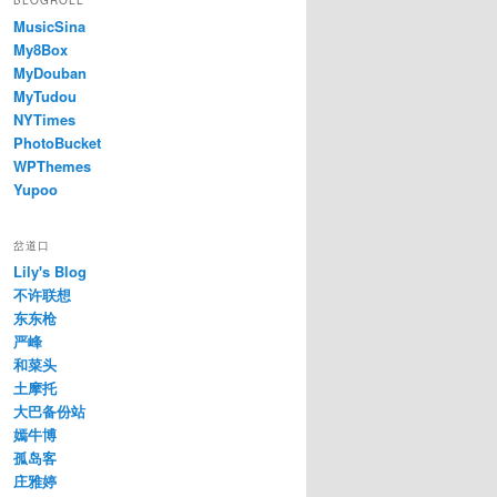
BLOGROLL
MusicSina
My8Box
MyDouban
MyTudou
NYTimes
PhotoBucket
WPThemes
Yupoo
岔道口
Lily's Blog
不许联想
东东枪
严峰
和菜头
土摩托
大巴备份站
嫣牛博
孤岛客
庄雅婷