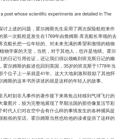
探讨上述的问题，霍尔姆斯先生采用了两次探险航程来作
第一次航程是发生在1769年由詹姆斯·库克船长率领的去
库克船长把一位年轻的、对未来充满的希望和激情的植物
个植物学家的天堂，当然，对于其他人，也许是地狱。霍尔
狂的日记引用佐证，还让我们得以领略到班克斯日记的幽
霍尔姆斯的叙述也回到英国，35岁的班克斯于1778年当
那个位子上一呆就是41年。这大大地刺激和鼓励了其他怀
尔姆斯的这本书所讲述的就是这样的年轻人的故事。
非凡时刻非凡事件的著作接下来将焦点转移到气球飞行的
大量图片，较为完整地展现了早期法国的那些像复活节彩
个时代人们对在空中会有什么样的事情发生的各种捕风捉
很粗俗的笑话。霍尔姆斯当然也给他的读者提供了这样的