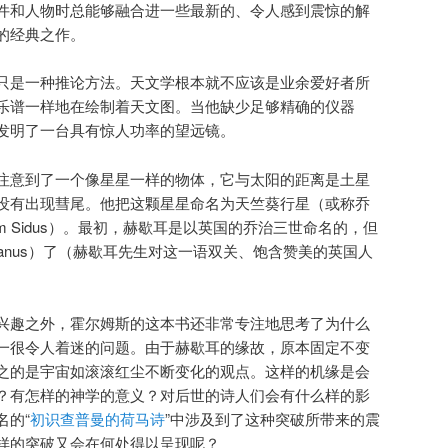
件和人物时总能够融合进一些最新的、令人感到震惊的解
的经典之作。
只是一种推论方法。天文学根本就不应该是业余爱好者所
乐谱一样地在绘制着天文图。当他缺少足够精确的仪器
发明了一台具有惊人功率的望远镜。
注意到了一个像星星一样的物体，它与太阳的距离是土星
没有出现彗尾。他把这颗星星命名为天竺葵行星（或称乔
eorgium Sidus）。最初，赫歇耳是以英国的乔治三世命名的，但
anus）了（赫歇耳先生对这一语双关、饱含赞美的英国人
。
兴趣之外，霍尔姆斯的这本书还非常专注地思考了为什么
一很令人着迷的问题。由于赫歇耳的缘故，原本固定不变
之的是宇宙如滚滚红尘不断变化的观点。这样的机缘是会
？有怎样的神学的意义？对后世的诗人们会有什么样的影
名的“
初识查普曼的荷马诗
”中涉及到了这种突破所带来的震
样的突破又会在何处得以呈现呢？