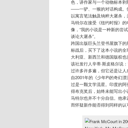
色，讲作家与一个动物标本剥
——一驴、一猴的对话构成。
以寓言笔法触及纳粹大屠杀，
马特尔在接受《纽约时报》的
像，“我的小说是一种新的尝
谈论大屠杀”。
跨国出版巨头兰登书屋旗下的
标战后，买下了这本小说的全球
大利亚、新西兰和德国版权也
该社发行人辛蒂·斯皮格尔说
过许多许多遍，但它还是让人
自2001年的《少年Pi的奇
过是一颗文学流星。印度的阿
得布克奖后，始终未能写出小
马特尔也并不十分自信。他承认
而怀疑新作能否得到同样的认