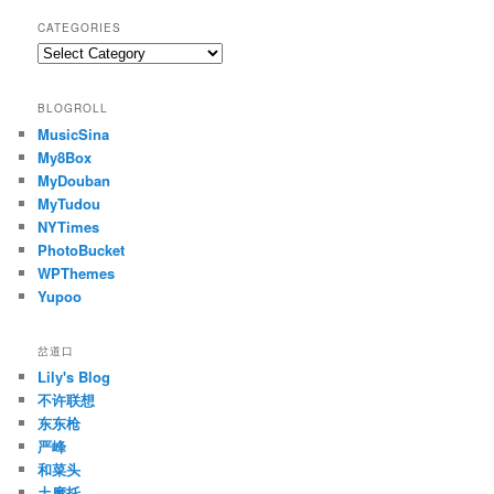
CATEGORIES
Categories
BLOGROLL
MusicSina
My8Box
MyDouban
MyTudou
NYTimes
PhotoBucket
WPThemes
Yupoo
岔道口
Lily's Blog
不许联想
东东枪
严峰
和菜头
土摩托