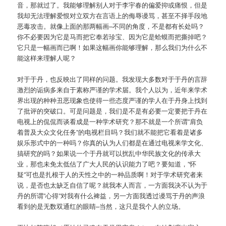
音，那就过了。我能够理解别人对于李宇春的偏爱抑或痛恨，但是
我却无法理解爱恨对立双方在言语上的侮辱谩骂，甚至不择手段地
恶毒攻击。就像上面的那两幅画–不同的角度，不是都有长处吗？
你不必要因为它是马而把它奉若珍宝、因为它是蛤蟆而把撕掉吧？
它只是一幅画而已啊！如果这幅画你能够理解，那么我们为什么不
能这样来理解人呢？
对于于丹，也反映出了同样的问题。我发现大多数对于于丹的言辞
激烈的诟病多来自于素称严谨的学术届。我个人以为，近年来学术
界出现的种种丑恶现象也使得一些态度严谨的学人在于丹身上找到
了批评的突破口。可是问题是，我们是不是有必要一定要把于丹在
电视上的侃侃而谈看成是一种学术研究？那不就是一个所谓”肩负
着普及大众文化任务”的电视栏目吗？我们就不能把它看着是诸多
娱乐形式中的一种吗？你真的认为人们都是在通过电视来学文化、
搞研究的吗？如果说一个于丹就可以扰乱中华民族文化的传承大
业，那也未免太低估了广大人民的认识能力了吧？要知道，”怀
疑”可也是扎根于人的天性之中的一种品质啊！对于学术研究者来
说，是否也太缺乏自信了呢？就我本人而言，一方面我决不认为于
丹的所谓”心得”对我有什么裨益，另一方面我透过谩骂于丹的声浪
看到的是无数双通红的眼睛–当然，这只是我个人的立场。