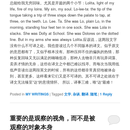
总能给我无穷回味。尤其是开篇的两个小节：Lolita, light of my
life, fire of my loins. My sin, my soul. Lo-lee-ta: the tip of the
tongue taking a trip of three steps down the palate to tap, at
three, on the teeth. Lo. Lee. Ta. She was Lo, plain Lo, in the
morning, standing four feet ten in one sock. She was Lola in
slacks. She was Dolly at School. She was Dolores on the dotted
line. But in my arms she was always Lolita.应该说，这两段文字
没有什么不可译之处。我也曾读过几个不同版本的译文。似乎原文
的意思都有了，又似乎根本没有。那种压抑不住的偏执的热情，那
种反复回味又无以满足的喃喃低语，那种人去物非只有玩弄词藻、
卖弄才情的无奈，这些在译文之中都已难以找寻。而每次当我用低
低声音读出这两段英文的时候，所有的这些都非常真切地被体会
到，甚至更多。这样看来它们又是不可译的。其不可译之处就在于
译文无法臻至”达”的意境情怀。 所以，译事三难，唯”达”最难！
Posted in
MY WRITINGS
|
Tagged
文学
,
杂谈
,
翻译
,
随笔
|
1
Reply
重要的是观察的视角，而不是被
观察的对象本身