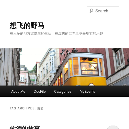
Skip
Skip
to
to
Sear
primary
secondary
content
content
想飞的野马
在人多的地方过隐居的生活，在虚构的世界里享受现实的乐趣
Main
AboutMe
DocFile
Categories
MyEvents
menu
TAG ARCHIVES:
随笔
饮酒的故事