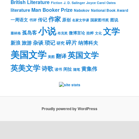
British Literature
Fiction
J. D. Salinger
Joyce Carol Oates
Man Booker Prize
literature
Nabokov
National Book Award
作家
传记
一周语文
原创
图说
书评
国家图书奖
名家文学课
小说
文学
孤岛客
微博言论
拾粹
塞林格
布克奖
文化
琐记
碎片
杂谈
新浪
旅游
纳博科夫
研究
美国文学
英国文学
翻译
美图
英美文学
诗歌
黄集伟
闲扯
读书
随笔
Proudly powered by WordPress