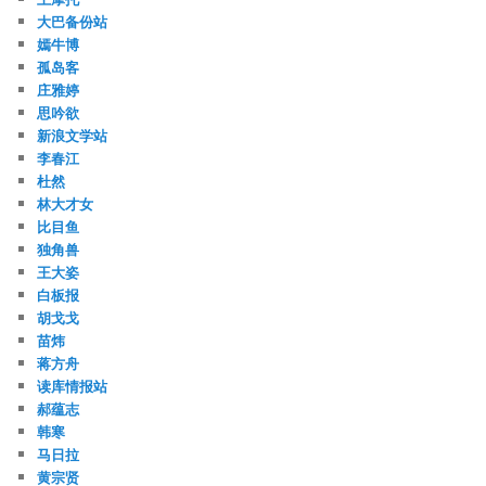
大巴备份站
嫣牛博
孤岛客
庄雅婷
思吟欲
新浪文学站
李春江
杜然
林大才女
比目鱼
独角兽
王大姿
白板报
胡戈戈
苗炜
蒋方舟
读库情报站
郝蕴志
韩寒
马日拉
黄宗贤