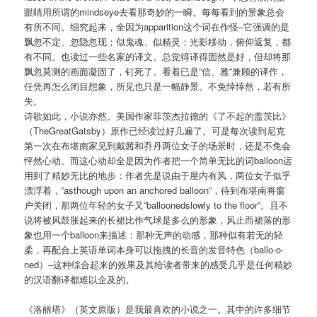
眼睛用所谓的mindseye去看那奇妙的一瞬。每每看到的景象总会
有所不同。细究起来，全因为apparition这个词在作怪–它强调的是
飘忽不定、忽隐忽现；似鬼魂、似精灵；光影移动，俯仰返复，都
有不同。也读过一些名家的译文。总觉得译得固然是好，但却将那
飘忽莫测的画面凝固了，钉死了。看着已是”信、雅”兼顾的译作，
任凭再怎么闭目想象，所见也只是一幅静景。不免悻悻然，若有所
失。
诗歌如此，小说亦然。美国作家菲茨杰拉德的《了不起的盖茨比》
（TheGreatGatsby）原作已经读过好几遍了。可是每次读到尼克
第一次在布堪南家见到戴茜和乔丹两位女子的场景时，还是不免会
怦然心动。而这心动却全是因为作者把一个简单无比的词balloon运
用到了精妙无比的地步：作者先是说由于屋内有风，两位女子似乎
漂浮着，”asthough upon an anchored balloon”，待到布堪南将窗
户关闭，那两位年轻的女子又”balloonedslowly to the floor”。且不
说将被风鼓胀起来的长裙比作气球是多么的形象，风止而裙落的形
象也用一个balloon来描述：那种无声的动感，那种似有若无的轻
柔，再配合上英语单词本身可以拖拽的长音的发音特色（ballo-o-
ned）–这种综合起来的效果及其给读者带来的感受几乎是任何精妙
的汉语翻译都难以企及的。
《洛丽塔》（英文原版）是我最喜欢的小说之一。其中的许多细节