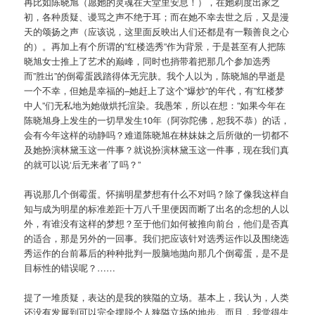
再比如陈晓旭（愿她的灵魂在天堂里安息！），在她剃度出家之
初，各种质疑、谩骂之声不绝于耳；而在她不幸去世之后，又是漫
天的颂扬之声（应该说，这里面反映出人们还都是有一颗善良之心
的）。再加上有个所谓的”红楼选秀”作为背景，于是甚至有人把陈
晓旭女士推上了艺术的巅峰，同时也捎带着把那几个参加选秀
而”胜出”的倒霉蛋践踏得体无完肤。我个人以为，陈晓旭的早逝是
一个不幸，但她是幸福的–她赶上了这个”爆炒”的年代，有”红楼梦
中人”们无私地为她做烘托渲染。我愚笨，所以在想：”如果今年在
陈晓旭身上发生的一切早发生10年（阿弥陀佛，恕我不恭）的话，
会有今年这样的动静吗？难道陈晓旭在林妹妹之后所做的一切都不
及她扮演林黛玉这一件事？就说扮演林黛玉这一件事，现在我们真
的就可以说‘后无来者’了吗？”
再说那几个倒霉蛋。怀揣明星梦想有什么不对吗？除了像我这样自
知与成为明星的标准差距十万八千里便因而断了出名的念想的人以
外，有谁没有这样的梦想？至于他们如何被推向前台，他们是否真
的适合，那是另外的一回事。我们把应该针对选秀运作以及围绕选
秀运作的台前幕后的种种批判一股脑地抛向那几个倒霉蛋，是不是
目标性的错误呢？……
提了一堆质疑，表达的是我的狭隘的立场。基本上，我认为，人类
还没有发展到可以完全摆脱个人狭隘立场的地步。而且，我觉得生