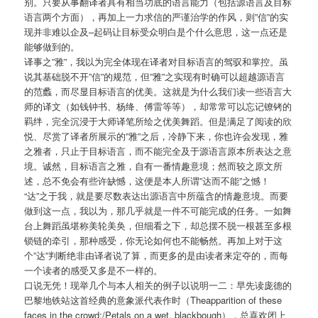
别。只要从事翻译者具有相当功底的语言能力（包括源语言及目标
语言两个方面），再加上一力求信的严谨治学的作风，则”信”的实
现并非难以企及–起码让目标受众明白是个什么意思，这一点还是
能够做到的。
译事之”雅”，我以为完全体现在译者对目标语言的驾驭和掌控。虽
说其基础脱不开”信”的规范，但”雅”之实现有时确可以超越源语言
的范蠡，而尽显目标语言的优美。这就是为什么我们读一些语言大
师的译文（如钱钟书、杨绛、傅雷等等），却常常可以忘记镣铐的
羁绊，完全沉浸于大师译笔所绘之优美舞蹈。但是满足了阅读的欣
悦、尽赏了译者所展示的”雅”之后，冷静下来，你也许会发现，雅
之雅者，只止于目标语言，而不能完全及于源语言原本所表达之意
境。诚然，目标语言之雅，自有一番情趣意境；然而较之原文所
述，总不免会有些许缺憾，这便是本人所谓”达而不能”之憾！
“达”之于我，就是要尽数表达出源语言中所蕴含的情趣意境。而要
做到这一点，我以为，那几乎就是一件不可能完成的任务。一如舞
台上舞蹈虽堪称美轮美奂，但细看之下，却总摆不脱一根甚至多根
锁链的牵引，那种感受，你无论如何也不能畅然。再加上对于这
个”达”判断绝非由译者说了算，而更多的是由读者来定夺的，而每
一个读者的感受又多是不一样的。
口说无凭！现举几个与本人相关的例子以说明一二：早先读庞德的
巴黎地铁站这首经典的意象派代表作时（Theapparition of these
faces in the crowd;/Petals on a wet, blackbough），总喜欢闭上