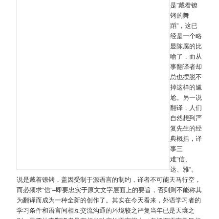
是”戴着镣
铐的舞
蹈”，这已
经是一个略
显陈腐的比
喻了，而从
事翻译者却
总也摆脱不
掉这样的尴
尬。另一说
翻译，人们
自然想到严
复先生的经
典概括，译
事三
难”信、
达、雅”。
说是戴着镣铐，盖因受制于源语言的制约，译者不可能天马行空，
而必须求”信”–即要忠实于原文文字层面上的要旨，否则则不能称其
为翻译而成为一种全新的创作了。其实在今天看来，外语学习者的
学习条件和语言间相互交流沟通的环境较之严复当年已是天壤之