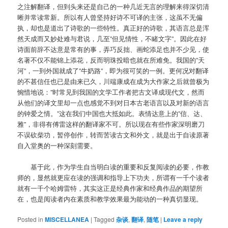
之注解翻译，但到头来还是自己的一种几近无言的理解来得深切清
晰并常读常新。所以有人曾坚持好诗不可译的主张，这虽不无偏
执，却也是道出了诗歌的一些特性。真正好的诗歌，其语言总是浑
然天成而又妙处难与君说，几至”但见情性，不睹文字”。因此在好
诗面前辞不达意是常有的事，弄巧反拙、画蛇添足也并不少见，使
名著不仅不能锦上添花，反而明珠投暗也就在所难免。我国的”天
河”，一到外国就成了”牛奶路”，即为很可笑的一例。更何况对翻译
的不甚信任也已是由来已久，川端康成在成为大作家之后就曾极为
惋惜地说：”时常见到我国的文学工作者把古文译成现代文，然而
从他们的译文里却一点也感觉不到对日本古老语言以及对新的语言
的钟爱之情。”这在我们中国也大抵如此。表情达意上的”信、达、
雅”，非得有傅雷这样的翻译家不可。所以现在有些作家深明磨刀
不误砍柴功，暂停创作，转而苦读古文和外文，就是出于自读原著
自入堂奥的一种深刻需要。
基于此，作为学生自当明白读的重要和反复阅读的必要，作教
师的，显然就更应在读的强调和指导上下功夫，所谓有一千个读者
就有一千个哈姆雷特，其实这正是经典作家和经典作品的期望所
在，也是阅读者内在素质和教学效果最为能动的一种真切显现。
Posted in
MISCELLANEA
|
Tagged
杂谈
,
翻译
,
随笔
|
Leave a reply