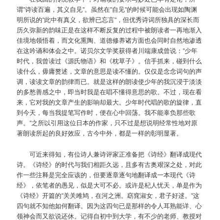
谓”诗读百遍，其义自见”。虽然在”自见”的时候可能会出现如陶渊
明所说的”此中有真义，欲辨已忘言”，但优秀诗词所独具的深长而
历久弥新的韵味正是在这样不断反复的过程中被朗读者一再地渐入
佳境地领悟着，而文化熏陶、道德修养诸方面也会同时自然地渗透
在这吟诵和体会之中。诺贝尔文学奖获得者川端康成曾说：”少年
时代，我曾读过《源氏物语》和《枕草子》。信手抓来，碰到什么
读什么，毋庸赘述，文章的意思是读不懂的。仅仅是念念词句的声
调，读读文章的韵律而已。就是这样的朗读使少年的我沉浸于淡淡
的多愁善感之中，即当时我是在唱不懂得意思的歌。不过，现在看
来，它对我的文章产生的影响却最大。少年时代唱的歌的旋律，直
到今天，每当我提笔写作时，便在心中回荡。我不能辜负那些歌
声。”之所以引用这位日本的作家，只不过是想说明经常性地对原
著朗读所起的良好效应，古今中外，都是一样的彰明显著。
可近来得知，有位诗人兼诗评家正准备把《诗经》翻译成现代
诗。《诗经》的时代与我们相距久远，且多有古奥艰深之处，对此
作一些注释是完全应该的，但要逐章逐句地翻译成一本现代《诗
经》，依笔者的愚见，似是大可不必。或许是杞人忧天，单是作为
《诗经》开篇的”关关雎鸠，在河之洲。窈窕淑女，君子好逑。”这
四句就不知他如何翻译。因为这四句已是那样的令人耳熟能详、心
领神会而又欲说还休。记得自初中到大学，有不少的老师、教授对