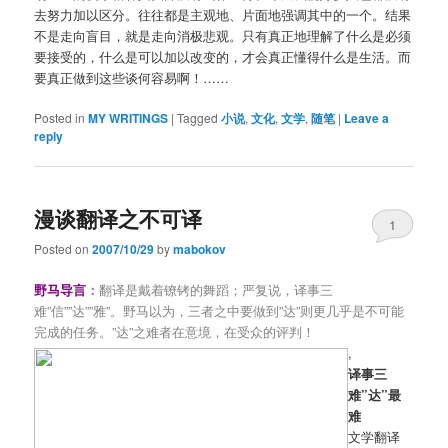
去努力加以区分。往往都是主观地、片面地强调其中的一个。结果
不是走向盲目，就是走向消极悲观。只有真正地理解了什么是必须
要接受的，什么是可以加以改变的，才会真正懂得什么是生活。而
要真正做到这些谈何容易啊！……
Posted in
MY WRITINGS
|
Tagged
小说
,
文化
,
文学
,
随笔
|
Leave a
reply
漫谈翻译之不可译
1
Posted on
2007/10/29
by
mabokov
野马导言
：
翻译是戴着镣铐的舞蹈；严复说，译事三
难”信””达””雅”。野马以为，三者之中要做到”达”则更几乎是不可能
完成的任务。”达”之难者在意境，在受众的评判！
,
译事三
难”达”
最
难
文学翻译