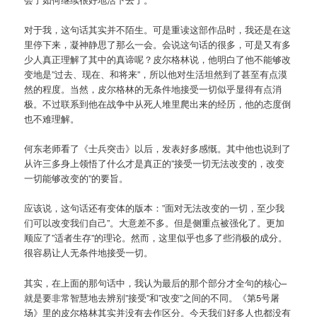
对于我，这句话其实并不陌生。可是重读这部作品时，我还是在这
里停下来，凝神静思了那么一会。会说这句话的很多，可是又有多
少人真正理解了其中的真谛呢？皮尔格林说，他明白了他不能够改
变地是”过去、现在、和将来”，所以他对生活坦然到了甚至有点漠
然的程度。当然，皮尔格林的无条件地接受一切似乎显得有点消
极。不过联系到他在战争中从死人堆里爬出来的经历，他的态度倒
也不难理解。
何东老师看了《士兵突击》以后，发表好多感慨。其中他也说到了
从许三多身上领悟了什么才是真正的”接受一切无法改变的，改变
一切能够改变的”的要旨。
应该说，这句话还有变体的版本：”面对无法改变的一切，至少我
们可以改变我们自己”。大意差不多。但是侧重点被强化了。更加
顺应了”适者生存”的理论。然而，这里似乎也多了些消极的成分。
很容易让人无条件地接受一切。
其实，在上面的那句话中，我认为最后的那个部分才全句的核心–
就是要非常智慧地去辨别”接受”和”改变”之间的不同。《第5号屠
场》里的皮尔格林其实并没有去作区分。今天我们好多人也都没有