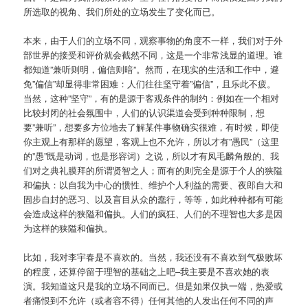
所选取的视角、我们所处的立场发生了变化而已。
本来，由于人们的立场不同，观察事物的角度不一样，我们对于外
部世界的接受和评价就会截然不同，这是一个非常浅显的道理。谁
都知道”兼听则明，偏信则暗”。然而，在现实的生活和工作中，避
免”偏信”却显得非常困难：人们往往坚守着”偏信”，且乐此不疲。
当然，这种”坚守”，有的是源于客观条件的制约：例如在一个相对
比较封闭的社会氛围中，人们的认识渠道会受到种种限制，想
要”兼听”，想要多方位地去了解某件事物确实很难，有时候，即使
你主观上有那样的愿望，客观上也不允许，所以才有”愚民”（这里
的”愚”既是动词，也是形容词）之说，所以才有凤毛麟角般的、我
们对之典礼膜拜的所谓贤智之人；而有的则完全是源于个人的狭隘
和偏执：以自我为中心的惯性、维护个人利益的需要、夜郎自大和
固步自封的恶习、以及盲目从众的蠢行，等等，如此种种都有可能
会造成这样的狭隘和偏执。人们的疯狂、人们的不理智也大多是因
为这样的狭隘和偏执。
比如，我对李宇春是不喜欢的。当然，我还没有不喜欢到气极败坏
的程度，还算停留于理智的基础之上吧–我主要是不喜欢她的表
演。我知道这只是我的立场不同而已。但是如果仅执一端，热爱或
者痛恨到不允许（或者容不得）任何其他的人发出任何不同的声