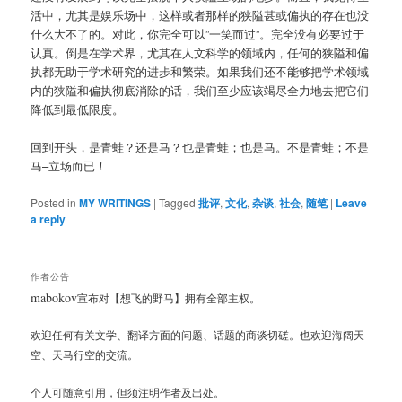
活中，尤其是娱乐场中，这样或者那样的狭隘甚或偏执的存在也没
什么大不了的。对此，你完全可以”一笑而过”。完全没有必要过于
认真。倒是在学术界，尤其在人文科学的领域内，任何的狭隘和偏
执都无助于学术研究的进步和繁荣。如果我们还不能够把学术领域
内的狭隘和偏执彻底消除的话，我们至少应该竭尽全力地去把它们
降低到最低限度。
回到开头，是青蛙？还是马？也是青蛙；也是马。不是青蛙；不是
马–立场而已！
Posted in
MY WRITINGS
|
Tagged
批评
,
文化
,
杂谈
,
社会
,
随笔
|
Leave
a reply
作者公告
mabokov
宣布对【想飞的野马】拥有全部主权。
欢迎任何有关文学、翻译方面的问题、话题的商谈切磋。也欢迎海阔天
空、天马行空的交流。
个人可随意引用，但须注明作者及出处。