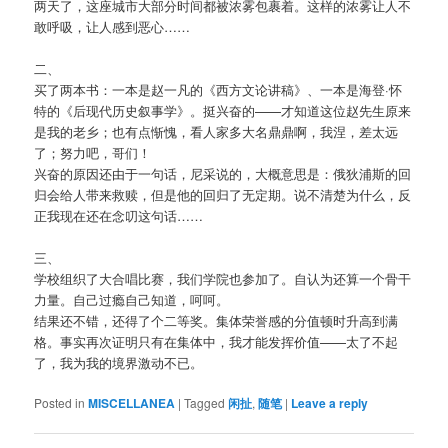
两天了，这座城市大部分时间都被浓雾包裹着。这样的浓雾让人不
敢呼吸，让人感到恶心……
二、
买了两本书：一本是赵一凡的《西方文论讲稿》、一本是海登·怀
特的《后现代历史叙事学》。挺兴奋的——才知道这位赵先生原来
是我的老乡；也有点惭愧，看人家多大名鼎鼎啊，我涅，差太远
了；努力吧，哥们！
兴奋的原因还由于一句话，尼采说的，大概意思是：俄狄浦斯的回
归会给人带来救赎，但是他的回归了无定期。说不清楚为什么，反
正我现在还在念叨这句话……
三、
学校组织了大合唱比赛，我们学院也参加了。自认为还算一个骨干
力量。自己过瘾自己知道，呵呵。
结果还不错，还得了个二等奖。集体荣誉感的分值顿时升高到满
格。事实再次证明只有在集体中，我才能发挥价值——太了不起
了，我为我的境界激动不已。
Posted in
MISCELLANEA
|
Tagged
闲扯
,
随笔
|
Leave a reply