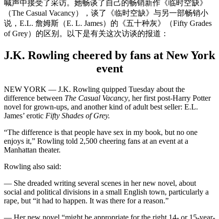
喊声中接受了采访。她畅谈了自己的畅销新作《临时空缺》
（The Casual Vacancy），谈了《临时空缺》与另一部畅销小
说，E.L. 詹姆斯（E. L. James）的《五十种灰》（Fifty Grades
of Grey）的区别。以下是有关这次访谈的报道：
J.K. Rowling cheered by fans at New York
event
NEW YORK — J.K. Rowling quipped Tuesday about the
difference between
The Casual Vacancy
, her first post-Harry Potter
novel for grown-ups, and another kind of adult best seller: E.L.
James’ erotic
Fifty Shades of Grey.
“The difference is that people have sex in my book, but no one
enjoys it,” Rowling told 2,500 cheering fans at an event at a
Manhattan theater.
Rowling also said:
— She dreaded writing several scenes in her new novel, about
social and political divisions in a small English town, particularly a
rape, but “it had to happen. It was there for a reason.”
— Her new novel “might be appropriate for the right 14- or 15-year-