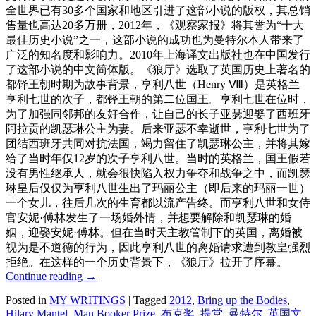
全世界已有30多个国家和地区引进了这部小说的版权，其总销
售量也高达20多万册，2012年，《观察家报》将其誉为“十大
最佳历史小说”之一，这部小说的成功也为曼特尔本人带来了
广泛的知名度和影响力。2010年上海译文出版社也在中国发行
了这部小说的中文简体版。《狼厅》选取了英国历史上著名的
都铎王朝时期为故事背景，亨利八世（Henry Ⅷ）是英格兰
亨利七世的次子，都铎王朝的第二位国王。亨利七世在位时，
为了加强同邻邦的友好合作，让自己的长子亚瑟迎娶了西班牙
阿拉贡的凯瑟琳公主为妻。后来亚瑟不幸逝世，亨利七世为了
团结西班牙共同对抗法国，竭力留住了凯瑟琳公主，并将其嫁
给了当时年仅12岁的次子亨利八世。当时的英格兰，国王假若
没有男性继承人，就会很快陷入权力争夺和战争之中，而凯瑟
琳皇后仅仅为亨利八世生出了玛丽公主（即后来的玛丽一世）
一个女儿，往后几次的生育都以流产告终。而亨利八世和女侍
官安妮·傅林发生了一场婚外情，并想要解除和凯瑟琳的婚
姻，迎娶安妮·傅林。但在当时天主教管制下的英国，离婚被
视为是不道德的行为，因此亨利八世的离婚请求遭到教皇强烈
拒绝。在这样的一个历史背景下，《狼厅》拉开了序幕。
Continue reading
→
Posted in
MY WRITINGS
|
Tagged
2012
,
Bring up the Bodies
,
Hilary Mantel
,
Man Booker Prize
,
布克奖
,
提堂
,
曼特尔
,
英国文