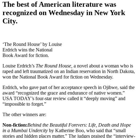
The best of American literature was
recognized on Wednesday in New York
City.
‘The Round House’ by Louise
Erdrich wins the National
Book Award for fiction.
Louise Erdrich’s
The Round House,
a novel about a woman who is
raped and left traumatized on an Indian reservation in North Dakota,
won the National Book Award for fiction on Wednesday.
Erdrich, who gave part of her acceptance speech in Ojibwe, said the
award “recognized the grace and endurance of native women.”
USA TODAY’s four-star review called it “deeply moving” and
“impossible to forget.”
The other winners are:
Non-fiction:
Behind the Beautiful Forevers: Life, Death and Hope
in a Mumbai Undercity
by Katherine Boo, who said that “small
stories and hidden places matter.” The judges praised the “interview-