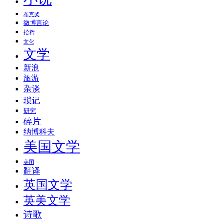
布克奖
微博言论
拾粹
文化
文学
新浪
旅游
杂谈
琐记
研究
碎片
纳博科夫
美国文学
美图
翻译
英国文学
英美文学
诗歌