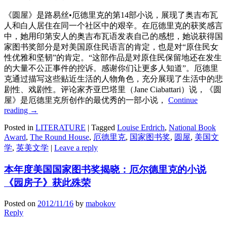
《圆屋》是路易丝•厄德里克的第14部小说，展现了奥吉布瓦
人和白人居住在同一个社区中的艰辛。在厄德里克的获奖感言
中，她用印第安人的奥吉布瓦语发表自己的感想，她说获得国
家图书奖部分是对美国原住民语言的肯定，也是对“原住民女
性优雅和坚韧”的肯定。“这部作品是对原住民保留地还在发生
的大量不公正事件的控诉。感谢你们让更多人知道”。厄德里
克通过描写这些贴近生活的人物角色，充分展现了生活中的悲
剧性、戏剧性。评论家齐亚巴塔里（Jane Ciabattari）说，《圆
屋》是厄德里克所创作的最优秀的一部小说，
Continue
reading
→
Posted in
LITERATURE
|
Tagged
Louise Erdrich
,
National Book
Award
,
The Round House
,
厄德里克
,
国家图书奖
,
圆屋
,
美国文
学
,
英美文学
|
Leave a reply
本年度美国国家图书奖揭晓：厄尔德里克的小说
《园房子》获此殊荣
Posted on
2012/11/16
by
mabokov
Reply