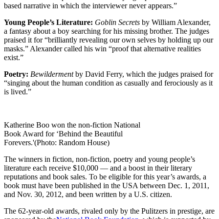
based narrative in which the interviewer never appears.”
Young People’s Literature:
Goblin Secrets
by William Alexander,
a fantasy about a boy searching for his missing brother. The judges
praised it for “brilliantly revealing our own selves by holding up our
masks.” Alexander called his win “proof that alternative realities
exist.”
Poetry:
Bewilderment
by David Ferry, which the judges praised for
“singing about the human condition as casually and ferociously as it
is lived.”
Katherine Boo won the non-fiction National
Book Award for ‘Behind the Beautiful
Forevers.'(Photo: Random House)
The winners in fiction, non-fiction, poetry and young people’s
literature each receive $10,000 — and a boost in their literary
reputations and book sales. To be eligible for this year’s awards, a
book must have been published in the USA between Dec. 1, 2011,
and Nov. 30, 2012, and been written by a U.S. citizen.
The 62-year-old awards, rivaled only by the Pulitzers in prestige, are