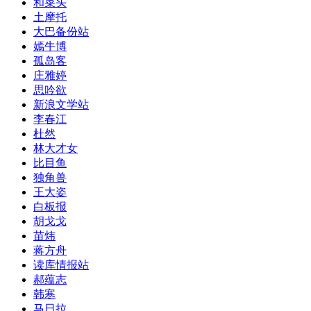
和菜头
土摩托
大巴备份站
嫣牛博
孤岛客
庄雅婷
思吟欲
新浪文学站
李春江
杜然
林大才女
比目鱼
独角兽
王大姿
白板报
胡戈戈
苗炜
蒋方舟
读库情报站
郝蕴志
韩寒
马日拉