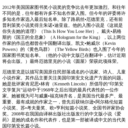
2012年美国国家图书奖小说奖的竞争比去年更加激烈。和往年
不同的是，往年都有许多不知名作家入围。但今年的评委将许
多知名作家选入最后短名单。除了路易丝•厄德里克，还有前
普利策奖小说奖得主朱诺•迪亚兹。他的入围小说是《这就是
你失去她的道理》（This Is How You Lose Her）。戴夫•易格
斯的《国王的全息象》（A Hologram for the King），以上两位
作家的作品也都曾在中国翻译出版。凯文•鲍威尔（Kevin
Powers）的《黄色鸟群》（The Yellow Birds）也入围了今年的
国家图书奖短名单。（他的小说中文版已在翻译中，估计近期
将会出版。）最终厄德里克的小说《圆屋》荣获此项殊荣。
厄德里克是以描写美国原住民部落成名的小说家、诗人、儿童
小说作家。其作品主要关注美国印第安文化遗产方面的问题。
她是批评家肯尼思•林肯（Kenneth Lincoln）所倡导的“印第安
文学复兴”运动中于1968年之后出现的最具代表性的一位作
家。她被视为可与威廉•福克纳齐名，是美国当代最多产、最
重要、最有成就的作家之一，曾先后获纳尔逊•阿尔格伦短篇
小说奖、苏•考夫曼奖、欧•亨利短篇小说奖、全国书评家协会
奖。2008年在我国由译林出版社出版发行的中文版小说《爱
药》是她的成名作和代表作，也是第一部被译成中文的当代美
国印第安长篇小说。