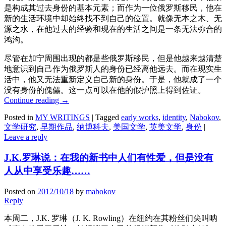
是构成其过去身份的基本元素；而作为一位俄罗斯移民，他在
新的生活环境中却始终找不到自己的位置。就像无本之木、无
源之水，在他过去的经验和现在的生活之间是一条无法弥合的
鸿沟。
尽管在加宁周围出现的都是些俄罗斯移民，但是他越来越清楚
地意识到自己作为俄罗斯人的身份已经离他远去。而在现实生
活中，他又无法重新定义自己新的身份。于是，他就成了一个
没有身份的傀儡。这一点可以在他的假护照上得到佐证。
Continue reading
→
Posted in
MY WRITINGS
|
Tagged
early works
,
identity
,
Nabokov
,
文学研究
,
早期作品
,
纳博科夫
,
美国文学
,
英美文学
,
身份
|
Leave a reply
J.K.罗琳说：在我的新书中人们有性爱，但是没有
人从中享受乐趣……
Posted on
2012/10/18
by
mabokov
Reply
本周二，J.K. 罗琳（J. K. Rowling）在纽约在其粉丝们尖叫呐