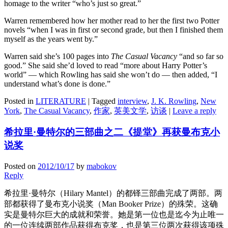
homage to the writer “who’s just so great.”
Warren remembered how her mother read to her the first two Potter
novels “when I was in first or second grade, but then I finished them
myself as the years went by.”
Warren said she’s 100 pages into
The Casual Vacancy
“and so far so
good.” She said she’d loved to read “more about Harry Potter’s
world” — which Rowling has said she won’t do — then added, “I
understand what’s done is done.”
Posted in
LITERATURE
|
Tagged
interview
,
J. K. Rowling
,
New
York
,
The Casual Vacancy
,
作家
,
英美文学
,
访谈
|
Leave a reply
希拉里·曼特尔的三部曲之二《提堂》再获曼布克小
说奖
Posted on
2012/10/17
by
mabokov
Reply
希拉里·曼特尔（Hilary Mantel）的都铎三部曲完成了两部。两
部都获得了曼布克小说奖（Man Booker Prize）的殊荣。这确
实是曼特尔巨大的成就和荣誉。她是第一位也是迄今为止唯一
的一位连续两部作品获得布克奖，也是第三位两次获得该项殊