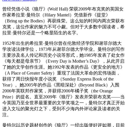
曾经凭借小说《狼厅》(Wolf Hall) 荣获2009年布克奖的英国女
作家希拉里·曼特尔（Hilary Mantel）凭借新作《提堂》
（Bring up the Bodies）再获殊荣。这么短的时间内两次荣获布
克奖，这位作家的魅力不可小觑。但对于大多数中国读者，希
拉里·曼特尔还是一个略显陌生的名字。
1952年出生的希拉里·曼特尔曾在伦敦经济学院和谢菲尔德大
学攻读法律学位，1973年从谢菲尔德大学毕业。曼特尔的写作
主要涉及名人传记和历史小说等形式，她1985年发表了处女作
《每天都是母亲节》（Every Day is Mother’s Day》，从此开启
了她的文学创作生涯。她1992年发表的作品《更安全的地方》
（A Place of Greater Safety）重现了法国大革命的宏伟场面，
获得了周日快报年度小说奖 （Sunday Express Book of the
Year）。她2005年的作品《黑暗深处》(Beyond Black）入围
2006年英联邦作家奖，并获得2006年橘子奖（the Orange
Prize）的提名。直至2009年《狼厅》发表并荣获布克奖——当
今英国乃至全世界最重要的文学奖项之一，曼特尔才真正开始
进入文坛的聚光灯之下，受到不少海内外评论家及读者的关
注。
曼特尔以历史题材创作的《狼厅》一经出版便好评如潮，目前