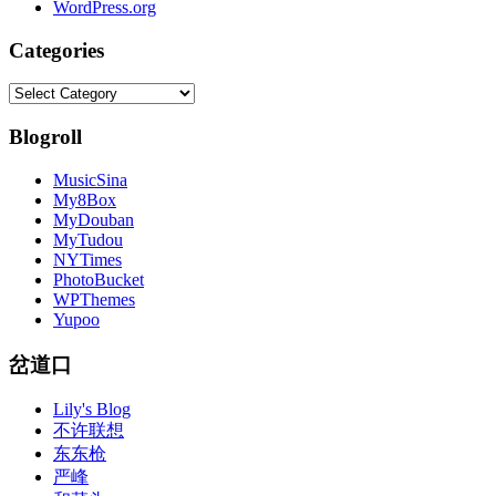
WordPress.org
Categories
Categories
Blogroll
MusicSina
My8Box
MyDouban
MyTudou
NYTimes
PhotoBucket
WPThemes
Yupoo
岔道口
Lily's Blog
不许联想
东东枪
严峰