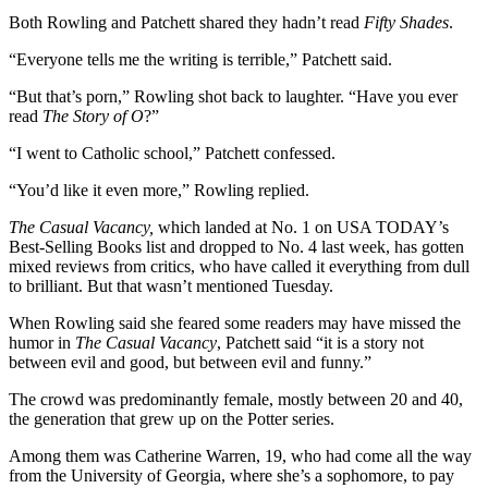
Both Rowling and Patchett shared they hadn’t read
Fifty Shades
.
“Everyone tells me the writing is terrible,” Patchett said.
“But that’s porn,” Rowling shot back to laughter. “Have you ever
read
The Story of O
?”
“I went to Catholic school,” Patchett confessed.
“You’d like it even more,” Rowling replied.
The Casual Vacancy,
which landed at No. 1 on USA TODAY’s
Best-Selling Books list and dropped to No. 4 last week, has gotten
mixed reviews from critics, who have called it everything from dull
to brilliant. But that wasn’t mentioned Tuesday.
When Rowling said she feared some readers may have missed the
humor in
The Casual Vacancy
, Patchett said “it is a story not
between evil and good, but between evil and funny.”
The crowd was predominantly female, mostly between 20 and 40,
the generation that grew up on the Potter series.
Among them was Catherine Warren, 19, who had come all the way
from the University of Georgia, where she’s a sophomore, to pay