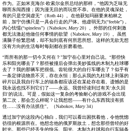
作为。正如米克海尔·欧索尔金所总结的那样，“他因为乏味无
聊而东闯西撞；因为漫无目的而玩世不恭。在他的灵魂深处，
有的只是空洞虚无”（Roth 44）。在他获知玛丽要来柏林之
前，加宁仿佛只是一具会行走的尸体。他虚弱无力(“feeble”)，
内心怯懦(“spineless”)（Nabokov,
Mary
20）。外部的任何刺激
都无法激起他做任何事情的欲望（Nabokov,
Mary
19）。虽然
满脑子纷繁思绪，却不知到底有何所思所想。这样的无欲无想
没有方向的生活每时每刻都在折磨着他。
“而所有的那一切今又何在？”加宁在心里对自己说。“那些快
乐和阳光哪去了？那些被撞后会弹出美妙弧线的木制九柱球哪
去了？我的那辆车把很低、齿轮很大的自行车哪去了？似乎有
一条定律说物质不灭，存在永恒；那么从我的九柱球上剥落的
碎片以及我自行车上的辐条都应该还在某处存在着。遗憾的是
我永远也找不到它们了——永远。我曾经读到过有关‘永久回
归’的说法。可是，假如这一复杂的考验耐心的游戏不会出现
第二次，那会怎么样呢？让我想想——有什么东西我没有抓
住……没有办法抓住”。（Nabokov,
Mary
34）
透过加宁的这段内心独白，我们可以看出困扰着他，令他恍惚
彷徨的根源所在。他想念他的俄罗斯故土，想念那些曾经的好
时光。那些已经丢失的快乐、阳光、木制九柱球和自行车辐条